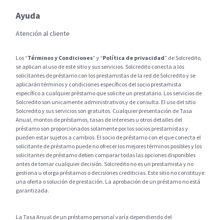
Ayuda
Atención al cliente
Los “
Términos y Condiciones
” y “
Política de privacidad
” de Solcredito,
se aplican al uso de este sitio y sus servicios. Solcredito conecta a los
solicitantes de préstamo con los prestamistas de la red de Solcredito y se
aplicarán términos y condiciones específicos del socio prestamista
específico a cualquier préstamo que solicite un prestatario. Los servicios de
Solcredito son unicamente administrativos y de consulta. El uso del sitio
Solcredito y sus servicios son gratuitos. Cualquier presentación de Tasa
Anual, montos de préstamos, tasas de intereses u otros detalles del
préstamo son proporcionados solamente por los socios prestamistas y
pueden estar sujetos a cambios. El socio de préstamo con el que conecta el
solicitante de préstamo puede no ofrecer los mejores términos posibles y los
solicitantes de préstamo deben comparar todas las opciones disponibles
antes de tomar cualquier decisión. Solcredito no es un prestamista y no
gestiona u otorga préstamos o decisiones crediticias. Este sitio no constituye
una oferta o solución de prestación. La aprobación de un préstamo no está
garantizada.
La Tasa Anual de un préstamo personal varía dependiendo del