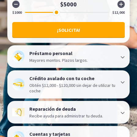
¡SOLICITA!
Préstamo personal
Mayores montos. Plazos largos.
Hasta 48 meses para pagar
Préstamo para negocio o remodelaciones del
Crédito avalado con tu coche
hogar.
Obtén $12,000 - $120,000 sin dejar de utilizar tu
coche
Préstamo con tu auto como garantía
¡Usa tu auto para conseguir un préstamo sin
Reparación de deuda
dejar de utilizarlo!
Recibe ayuda para administrar tu deuda.
¡SOLICITA!
CONTINUAR
Cuentas y tarjetas
CONTINUAR