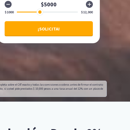
¡SOLICITA!
mpleta sobre el CAT exacto y todas las comisiones o cobros antes de firmar el contrato
, si usted pide prestados $ 10,000 pesos a una tasa anual del 12% con un plazo de