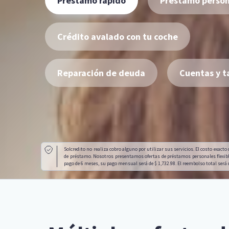
Préstamo rápido
Préstamo person
Crédito avalado con tu coche
Reparación de deuda
Cuentas y t
Solcredito no realiza cobro alguno por utilizar sus servicios. El costo exact
de préstamo. Nosotros presentamos ofertas de préstamos personales flexibl
pago de 6 meses, su pago mensual será de $ 1,732.98. El reembolso total será 