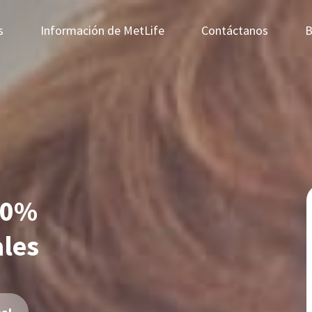
s
Información de MetLife
Contáctanos
B
 0%
ales