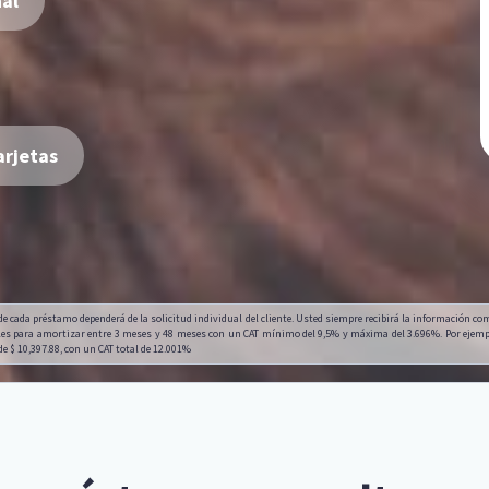
al
arjetas
o de cada préstamo dependerá de la solicitud individual del cliente. Usted siempre recibirá la información co
es para amortizar entre 3 meses y 48 meses con un CAT mínimo del 9,5% y máxima del 3.696%. Por ejemplo
de $ 10,397.88, con un CAT total de 12.001%