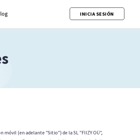
log
INICIA SESIÓN
es
ón móvil (en adelante "Sitio") de la SL "FIIZY OÜ",