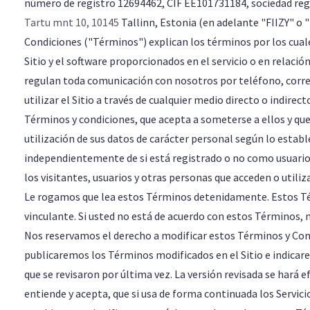
número de registro 12694462, CIF EE101731184, sociedad regis
Tartu mnt 10, 10145
Tallinn, Estonia (en adelante "FIIZY" o
Condiciones ("Términos") explican los términos por los cuales
Sitio y el software proporcionados en el servicio o en rela
regulan toda comunicación con nosotros por teléfono, correo
utilizar el Sitio a través de cualquier medio directo o indire
Términos y condiciones, que acepta a someterse a ellos y que
utilización de sus datos de carácter personal según lo establ
independientemente de si está registrado o no como usuario 
los visitantes, usuarios y otras personas que acceden o utiliza
Le rogamos que lea estos Términos detenidamente. Estos T
vinculante. Si usted no está de acuerdo con estos Términos, no
Nos reservamos el derecho a modificar estos Términos y Cond
publicaremos los Términos modificados en el Sitio e indicare
que se revisaron por última vez. La versión revisada se hará
entiende y acepta, que si usa de forma continuada los Servici