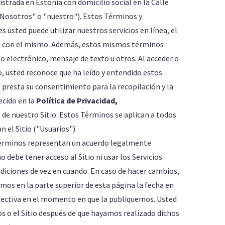
trada en Estonia con domicilio social en la Calle
 "Nosotros" o "nuestro"). Estos Términos y
 usted puede utilizar nuestros servicios en línea, el
ción con el mismo. Además, estos mismos términos
 electrónico, mensaje de texto u otros. Al acceder o
cto, usted reconoce que ha leído y entendido estos
 presta su consentimiento para la recopilación y la
ecido en la
Política de Privacidad,
de nuestro Sitio. Estos Términos se aplican a todos
n el Sitio ("Usuarios").
érminos representan un acuerdo legalmente
 debe tener acceso al Sitio ni usar los Servicios.
iciones de vez en cuando. En caso de hacer cambios,
mos en la parte superior de esta página la fecha en
 efectiva en el momento en que la publiquemos. Usted
os o el Sitio después de que hayamos realizado dichos