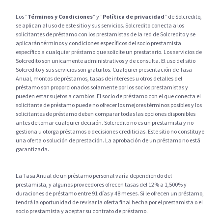
Los “
Términos y Condiciones
” y “
Política de privacidad
” de Solcredito,
se aplican al uso de este sitio y sus servicios. Solcredito conecta a los
solicitantes de préstamo con los prestamistas de la red de Solcredito y se
aplicarán términos y condiciones específicos del socio prestamista
específico a cualquier préstamo que solicite un prestatario. Los servicios de
Solcredito son unicamente administrativos y de consulta. El uso del sitio
Solcredito y sus servicios son gratuitos. Cualquier presentación de Tasa
Anual, montos de préstamos, tasas de intereses u otros detalles del
préstamo son proporcionados solamente por los socios prestamistas y
pueden estar sujetos a cambios. El socio de préstamo con el que conecta el
solicitante de préstamo puede no ofrecer los mejores términos posibles y los
solicitantes de préstamo deben comparar todas las opciones disponibles
antes de tomar cualquier decisión. Solcredito no es un prestamista y no
gestiona u otorga préstamos o decisiones crediticias. Este sitio no constituye
una oferta o solución de prestación. La aprobación de un préstamo no está
garantizada.
La Tasa Anual de un préstamo personal varía dependiendo del
prestamista, y algunos proveedores ofrecen tasas del 12% a 1,500% y
duraciones de préstamo entre 91 días y 48 meses. Si le ofrecen un préstamo,
tendrá la oportunidad de revisar la oferta final hecha por el prestamista o el
socio prestamista y aceptar su contrato de préstamo.