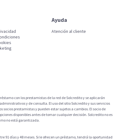
Ayuda
rivacidad
Atención al cliente
ondiciones
ookies
keting
e préstamo con los prestamistas de la red de Solcredito y se aplicarán
ministrativos y de consulta. El uso del sitio Solcredito y sus servicios
s socios prestamistas y pueden estar sujetos a cambios. El socio de
pciones disponibles antes de tomar cualquier decisión. Solcredito no es
stamo no está garantizada.
e 91 días y 48 meses. Si le ofrecen un préstamo, tendrá la oportunidad