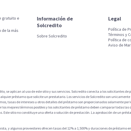
Información de
Legal
 gratuito e
Solcredito
Política de P
n de la más
Términos y C
Sobre Solcredito
Política de c
Aviso de Mar
dito, se aplican al uso de este sitio y sus servicios. Solcredito conecta a los solicitantes d
alquier préstamo que solicite un prestatario. Los servicios de Solcredito son unicamente ad
os, tasas de intereses u otros detalles del préstamo son proporcionados solamente por lo
r los mejores términos posibles y los solicitantes de préstamo deben comparar todas las o
s. Este sitio no constituye una oferta o solución de prestación. La aprobación de un pré
ta, y algunos proveedores ofrecen tasas del 12% a 1,500% y duraciones de préstamo entr