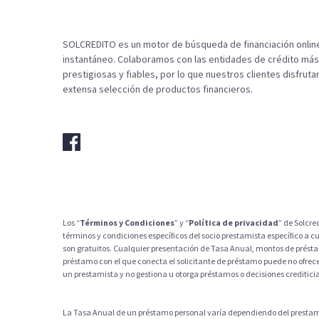
SOLCREDITO es un motor de búsqueda de financiación online
instantáneo. Colaboramos con las entidades de crédito más
prestigiosas y fiables, por lo que nuestros clientes disfruta
extensa selección de productos financieros.
Los “
Términos y Condiciones
” y “
Política de privacidad
” de Solcre
términos y condiciones específicos del socio prestamista específico a cu
son gratuitos. Cualquier presentación de Tasa Anual, montos de préstam
préstamo con el que conecta el solicitante de préstamo puede no ofrece
un prestamista y no gestiona u otorga préstamos o decisiones crediticia
La Tasa Anual de un préstamo personal varía dependiendo del prestamis