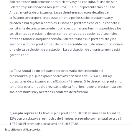
Solcredito son unicamente administrativos y de consulta. El uso del sitio
Solcredito y sus servicios son gratuitos. Cualquier presentación de Tasa
Anual, montos de préstamos, tasas de intereses u otros detalles del
préstamo son proporcionados solamente por los socios prestamistas y
pueden estar sujetos a cambios. El socio de préstamo con el que conecta el
solicitante de préstamo puede no ofrecer los mejores términos posibles y los
solicitantes de préstamo deben comparar todas las opciones disponibles
antes de tomar cualquier decisión. Solcredito no es un prestamista y no
gestiona u otorga préstamos o decisiones crediticias. Este sitio no constituye
una oferta o solución de prestación. La aprobación de un préstamo no está
garantizada.
La Tasa Anual de un préstamo personal varía dependiendo del
prestamista, y algunos proveedores ofrecen tasas del 12% a 1,500% y
duraciones de préstamo entre 91 días y 48 meses. Si le ofrecen un préstamo,
tendrá la oportunidad de revisar la oferta final hecha por el prestamista o el
socio prestamista y aceptar su contrato de préstamo.
Ejemplo representativo:
si pide prestado $ 10,000 en una Tasa Anual de
12% con un plazo de reembolso de 6 meses, el reembolso mensual será de $
1,732.98. El reembolso total será de $ 10,397.88
Este sitio web utiliza cookies.