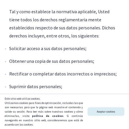
Tal y como establece la normativa aplicable, Usted
tiene todos los derechos reglamentaria mente
establecidos respecto de sus datos personales. Dichos
derechos incluyen, entre otros, los siguientes:
Solicitar acceso a sus datos personales;
Obtener una copia de sus datos personales;
Rectificar o completar datos incorrectos o imprecisos;
Suprimir datos personales;
Restringir el tratamiento de sus datos personales;
Este sitio web utiliza cookies.
Utilizamos cookies para fines de optimización, incluidas las que
son necesarias para que la página web muestre el contenido y
Migración de sus datos personales;
valide su sesión. Para leer más sobre nuestras cookies y cómo
Aceptar cookies
eliminarlas, visite
política de cookies
. Si continúa
navegando en nuestro sitio web, consideraremos que está de
Oponerse al procesamiento de los datos personales,
acuerdo con las cookies.