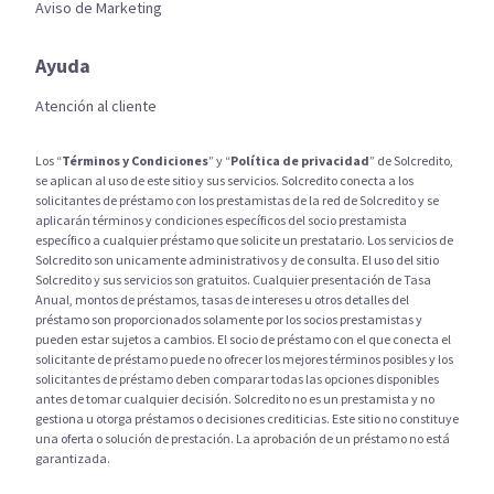
Aviso de Marketing
Ayuda
Atención al cliente
Los “
Términos y Condiciones
” y “
Política de privacidad
” de Solcredito,
se aplican al uso de este sitio y sus servicios. Solcredito conecta a los
solicitantes de préstamo con los prestamistas de la red de Solcredito y se
aplicarán términos y condiciones específicos del socio prestamista
específico a cualquier préstamo que solicite un prestatario. Los servicios de
Solcredito son unicamente administrativos y de consulta. El uso del sitio
Solcredito y sus servicios son gratuitos. Cualquier presentación de Tasa
Anual, montos de préstamos, tasas de intereses u otros detalles del
préstamo son proporcionados solamente por los socios prestamistas y
pueden estar sujetos a cambios. El socio de préstamo con el que conecta el
solicitante de préstamo puede no ofrecer los mejores términos posibles y los
solicitantes de préstamo deben comparar todas las opciones disponibles
antes de tomar cualquier decisión. Solcredito no es un prestamista y no
gestiona u otorga préstamos o decisiones crediticias. Este sitio no constituye
una oferta o solución de prestación. La aprobación de un préstamo no está
garantizada.