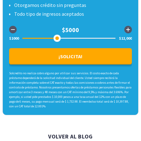
Otorgamos crédito sin preguntas
Todo tipo de ingresos aceptados
¡SOLICITA!
Solcredito no realiza cobro alguno por utilizar sus servicios. El costo exacto de cada
préstamo dependerá de la solicitud individual del cliente. Usted siempre recibirá la
información completa sobre el CAT exacto y todas las comisiones o cobros antes de firmar el
contrato de préstamo. Nosotros presentamos ofertas de préstamos personales flexibles para
amortizar entre 3 meses y 48 meses con un CAT mínimo del 9,5% y máxima del 3.696%. Por
ejemplo, si usted pide prestados $ 10,000 pesos a una tasa anual del 12% con un plazo de
pago de 6 meses, su pago mensual será de $ 1,732.98. El reembolso total será de $ 10,397.88,
con un CAT total de 12.001%
VOLVER AL BLOG