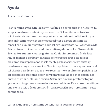
Ayuda
Atención al cliente
Los “
Términos y Condiciones
” y “
Política de privacidad
” de Solcredito,
se aplican al uso de este sitio y sus servicios. Solcredito conecta a los
solicitantes de préstamo con los prestamistas de la red de Solcredito y se
aplicarán términos y condiciones específicos del socio prestamista
específico a cualquier préstamo que solicite un prestatario. Los servicios de
Solcredito son unicamente administrativos y de consulta. El uso del sitio
Solcredito y sus servicios son gratuitos. Cualquier presentación de Tasa
Anual, montos de préstamos, tasas de intereses u otros detalles del
préstamo son proporcionados solamente por los socios prestamistas y
pueden estar sujetos a cambios. El socio de préstamo con el que conecta el
solicitante de préstamo puede no ofrecer los mejores términos posibles y los
solicitantes de préstamo deben comparar todas las opciones disponibles
antes de tomar cualquier decisión. Solcredito no es un prestamista y no
gestiona u otorga préstamos o decisiones crediticias. Este sitio no constituye
una oferta o solución de prestación. La aprobación de un préstamo no está
garantizada.
La Tasa Anual de un préstamo personal varía dependiendo del