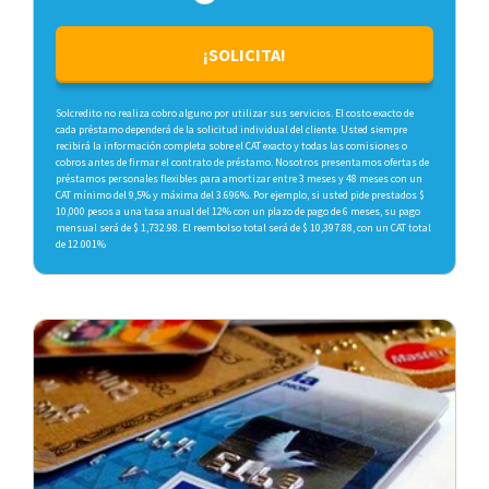
¡SOLICITA!
Solcredito no realiza cobro alguno por utilizar sus servicios. El costo exacto de
cada préstamo dependerá de la solicitud individual del cliente. Usted siempre
recibirá la información completa sobre el CAT exacto y todas las comisiones o
cobros antes de firmar el contrato de préstamo. Nosotros presentamos ofertas de
préstamos personales flexibles para amortizar entre 3 meses y 48 meses con un
CAT mínimo del 9,5% y máxima del 3.696%. Por ejemplo, si usted pide prestados $
10,000 pesos a una tasa anual del 12% con un plazo de pago de 6 meses, su pago
mensual será de $ 1,732.98. El reembolso total será de $ 10,397.88, con un CAT total
de 12.001%