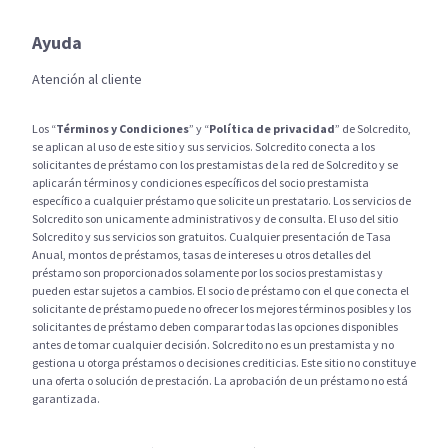
Ayuda
Atención al cliente
Los “
Términos y Condiciones
” y “
Política de privacidad
” de Solcredito,
se aplican al uso de este sitio y sus servicios. Solcredito conecta a los
solicitantes de préstamo con los prestamistas de la red de Solcredito y se
aplicarán términos y condiciones específicos del socio prestamista
específico a cualquier préstamo que solicite un prestatario. Los servicios de
Solcredito son unicamente administrativos y de consulta. El uso del sitio
Solcredito y sus servicios son gratuitos. Cualquier presentación de Tasa
Anual, montos de préstamos, tasas de intereses u otros detalles del
préstamo son proporcionados solamente por los socios prestamistas y
pueden estar sujetos a cambios. El socio de préstamo con el que conecta el
solicitante de préstamo puede no ofrecer los mejores términos posibles y los
solicitantes de préstamo deben comparar todas las opciones disponibles
antes de tomar cualquier decisión. Solcredito no es un prestamista y no
gestiona u otorga préstamos o decisiones crediticias. Este sitio no constituye
una oferta o solución de prestación. La aprobación de un préstamo no está
garantizada.