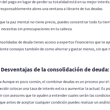
n del pago en lugar de perder su totalidad está en su mejor interé
responsablemente abres una ventana a librarte de tus deudas.
que la paz mental no tiene precio, puedes concentrar todo tu tie
e necesitas sin preocupaciones en tu cabeza.
nsolidadas de deuda tienes acceso a expertos financieros que te a
donte consejos también de como ahorrar y gastar menos, sin que n
Desventajas de la consolidación de deuda:
a:
Aunque es poco común, el combinar deudas es un proceso por el 
cidir colocar una tasa de interés extra o aumentar la actual. Es po
con asesores que te ayuden a entender cuales serán las condicio
ue antes de aceptar cualquier condición puedes realizar un análisi