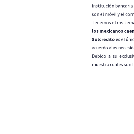
institución bancaria
son el móvil y el cor
Tenemos otros temas
los mexicanos cae
Solcredito
es el úni
acuerdo alas necesida
Debido a su exclus
muestra cuales son l