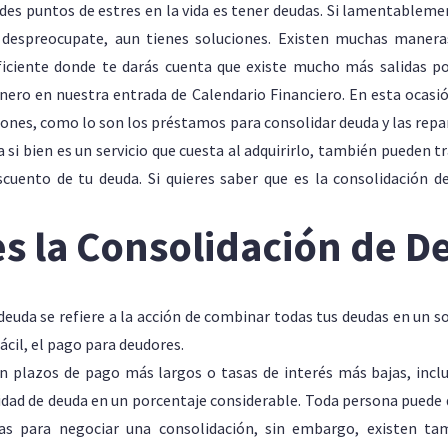
des puntos de estres en la vida es tener deudas. Si lamentableme
 despreocupate, aun tienes soluciones. Existen muchas maneras
iciente donde te darás cuenta que existe mucho más salidas p
nero en nuestra entrada de Calendario Financiero. En esta ocasi
iones, como lo son los préstamos para consolidar deuda y las repa
 si bien es un servicio que cuesta al adquirirlo, también pueden t
uento de tu deuda. Si quieres saber que es la consolidación d
es la Consolidación de D
deuda se refiere a la acción de combinar todas tus deudas en un s
ácil, el pago para deudores.
 plazos de pago más largos o tasas de interés más bajas, inclu
tidad de deuda en un porcentaje considerable. Toda persona puede d
as para negociar una consolidación, sin embargo, existen ta