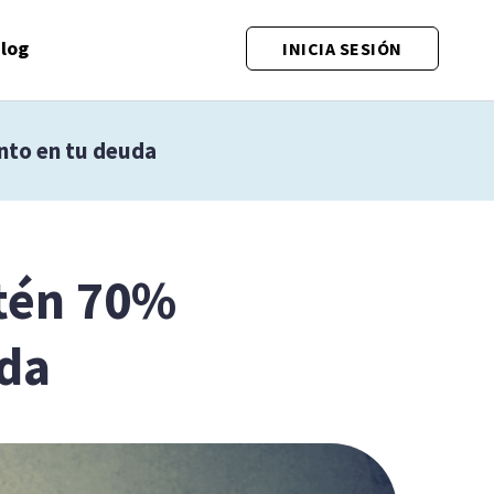
log
INICIA SESIÓN
nto en tu deuda
btén 70%
uda