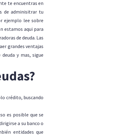
nte te encuentras en
 de adminisitrar tu
or ejemplo lee sobre
ón estamos aqui para
radoras de deuda. Las
raer grandes ventajas
e deuda y mas, sigue
eudas?
olo crédito, buscando
so es posible que se
irigirse a su banco o
mbién entidades que