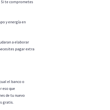
s. Si te comprometes
mpo y energía en
yudaran a elaborar
ecesites pagar extra
cual el banco o
r eso que
nes de tu nuevo
s gratis.