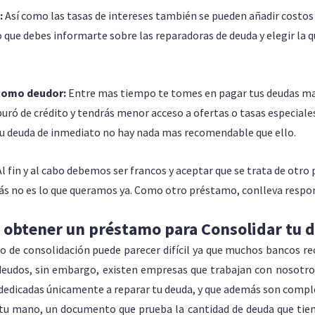
:
Así como las tasas de intereses también se pueden añadir costos
o que debes informarte sobre las reparadoras de deuda y elegir la 
 como deudor:
Entre mas tiempo te tomes en pagar tus deudas m
ró de crédito y tendrás menor acceso a ofertas o tasas especiales 
tu deuda de inmediato no hay nada mas recomendable que ello.
Al fin y al cabo debemos ser francos y aceptar que se trata de otro 
ás no es lo que queramos ya. Como otro préstamo, conlleva respon
obtener un préstamo para Consolidar tu 
 de consolidación puede parecer difícil ya que muchos bancos rec
 adeudos, sin embargo, existen empresas que trabajan con nosot
dedicadas únicamente a reparar tu deuda, y que además son comp
 tu mano, un documento que prueba la cantidad de deuda que tien