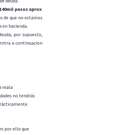
de deuda.
140mil pesos aprox
.
as de que no estamos
a en hacienda.
deuda, por supuesto,
entra a continuacion
na mala
idades no tendrás
prácticamente
es por ello que