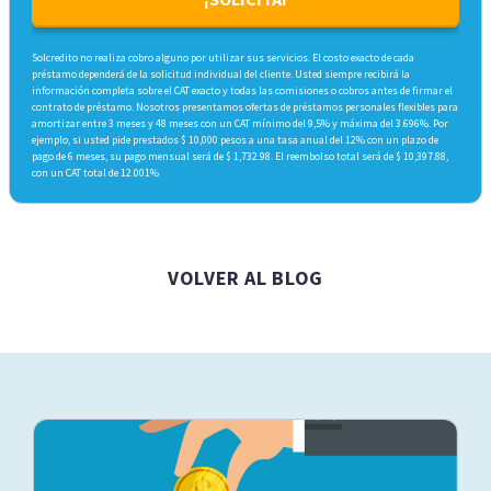
Solcredito no realiza cobro alguno por utilizar sus servicios. El costo exacto de cada
préstamo dependerá de la solicitud individual del cliente. Usted siempre recibirá la
información completa sobre el CAT exacto y todas las comisiones o cobros antes de firmar el
contrato de préstamo. Nosotros presentamos ofertas de préstamos personales flexibles para
amortizar entre 3 meses y 48 meses con un CAT mínimo del 9,5% y máxima del 3.696%. Por
ejemplo, si usted pide prestados $ 10,000 pesos a una tasa anual del 12% con un plazo de
pago de 6 meses, su pago mensual será de $ 1,732.98. El reembolso total será de $ 10,397.88,
con un CAT total de 12.001%
VOLVER AL BLOG