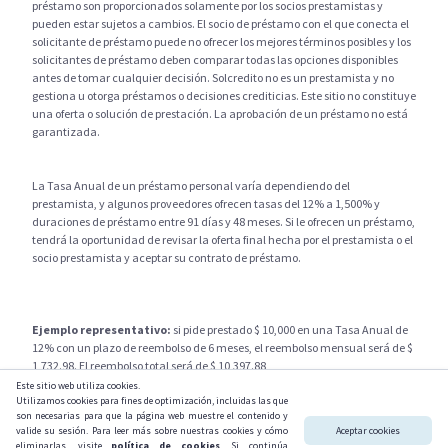
préstamo son proporcionados solamente por los socios prestamistas y
pueden estar sujetos a cambios. El socio de préstamo con el que conecta el
solicitante de préstamo puede no ofrecer los mejores términos posibles y los
solicitantes de préstamo deben comparar todas las opciones disponibles
antes de tomar cualquier decisión. Solcredito no es un prestamista y no
gestiona u otorga préstamos o decisiones crediticias. Este sitio no constituye
una oferta o solución de prestación. La aprobación de un préstamo no está
garantizada.
La Tasa Anual de un préstamo personal varía dependiendo del
prestamista, y algunos proveedores ofrecen tasas del 12% a 1,500% y
duraciones de préstamo entre 91 días y 48 meses. Si le ofrecen un préstamo,
tendrá la oportunidad de revisar la oferta final hecha por el prestamista o el
socio prestamista y aceptar su contrato de préstamo.
Ejemplo representativo:
si pide prestado $ 10,000 en una Tasa Anual de
12% con un plazo de reembolso de 6 meses, el reembolso mensual será de $
1,732.98. El reembolso total será de $ 10,397.88
Este sitio web utiliza cookies.
Fiizy OÜ, Tartu mnt 10, 10145 Tallinn, Estonia
Utilizamos cookies para fines de optimización, incluidas las que
son necesarias para que la página web muestre el contenido y
valide su sesión. Para leer más sobre nuestras cookies y cómo
Aceptar cookies
eliminarlas, visite
política de cookies
. Si continúa