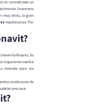
no es considerado un
patrimonio financiero
er muy altos, la gran
tos
hipotecarios. Por
onavit?
Echeverría Álvarez. Su
Este organismo cuenta
 a vivienda para los
lentes condiciones de
odelar una casa.
it?