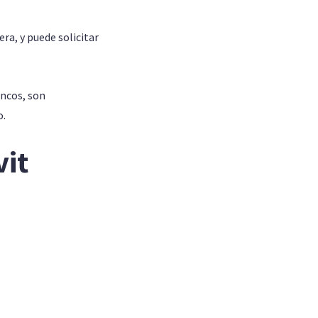
ra, y puede solicitar
ancos, son
o.
vit