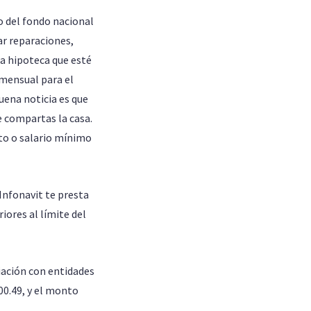
o del fondo nacional
ar reparaciones,
a hipoteca que esté
mensual para el
uena noticia es que
ue compartas la casa.
to o salario mínimo
 Infonavit te presta
iores al límite del
iación con entidades
00.49, y el monto