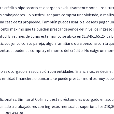
ste crédito hipotecario es otorgado exclusivamente por el institut
os trabajadores. Lo puedes usar para comprar una vivienda, o realiz
a casa de tu propiedad. También puedes usarlo si deseas pagar un
monto máximo que te pueden prestar depende del nivel de ingreso 
tud. En el mes de Junio este monto se ubica en $1,846,165.25. La b
licitud junto con tu pareja, algún familiar u otra persona con la q
ntas el poder de compra y el monto del crédito. No exige un mon
to es otorgado en asociación con entidades financieras, es decir el
la entidad financiera o bancaria te puede prestar montos muy super
dicionales. Similar al Cofinavit este préstamo es otorgado en asoc
stinado a trabajadores con ingresos mensuales superior a los $10,3
es 451,636.49.