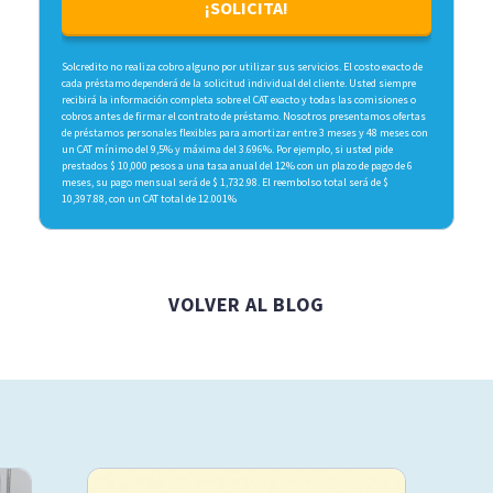
¡SOLICITA!
Solcredito no realiza cobro alguno por utilizar sus servicios. El costo exacto de
cada préstamo dependerá de la solicitud individual del cliente. Usted siempre
recibirá la información completa sobre el CAT exacto y todas las comisiones o
cobros antes de firmar el contrato de préstamo. Nosotros presentamos ofertas
de préstamos personales flexibles para amortizar entre 3 meses y 48 meses con
un CAT mínimo del 9,5% y máxima del 3.696%. Por ejemplo, si usted pide
prestados $ 10,000 pesos a una tasa anual del 12% con un plazo de pago de 6
meses, su pago mensual será de $ 1,732.98. El reembolso total será de $
10,397.88, con un CAT total de 12.001%
VOLVER AL BLOG